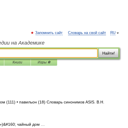
Запомнить сайт
Словарь на свой сайт
RU
едии на Академике
Найти!
Книги
Игры ⚽
ом (111) • павильон (18) Словарь синонимов ASIS. В.Н.
»)&#160; чайный дом …