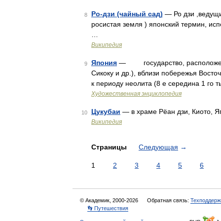
Ро-дзи (чайный сад)
— Ро дзи ,ведущи
8
росистая земля ) японский термин, исп
…
Википедия
Япония
— государство, расположенно
9
Сикоку и др.), вблизи побережья Вост
к периоду неолита (8 е середина 1 го ты
Художественная энциклопедия
Цукубаи
— в храме Рёан дзи, Киото, Я
10
Википедия
Страницы
Следующая
→
1
2
3
4
5
6
© Академик, 2000-2026
Обратная связь:
Техподдерж
👣 Путешествия