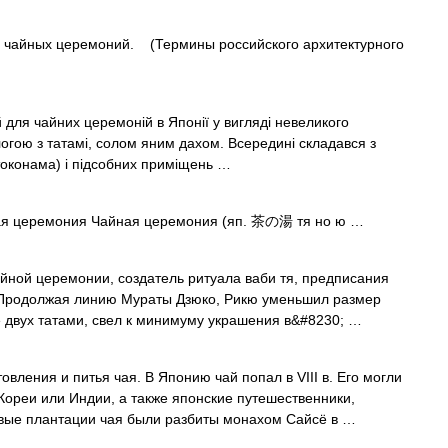
 чайных церемоний. (Термины российского архитектурного
 для чайних церемоній в Японії у вигляді невеликого
логою з татамі, солом яним дахом. Всередині складався з
(токонама) і підсобних приміщень …
я церемония Чайная церемония (яп. 茶の湯 тя но ю …
йной церемонии, создатель ритуала ваби тя, предписания
ь. Продолжая линию Мураты Дзюко, Рикю уменьшил размер
е двух татами, свел к минимуму украшения в&#8230; …
овления и питья чая. В Японию чай попал в VIII в. Его могли
Кореи или Индии, а также японские путешественники,
рвые плантации чая были разбиты монахом Сайсё в …