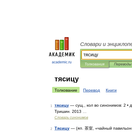
Словари и энциклоп
academic.ru
Толкования
Переводы
тясицу
Толкование
Перевод
Книги
тясицу
— сущ., кол во синонимов: 2 • д
1
Тришин. 2013 …
Словарь синонимов
Тясицу
— (яп. 茶室, «чайный павильон
2