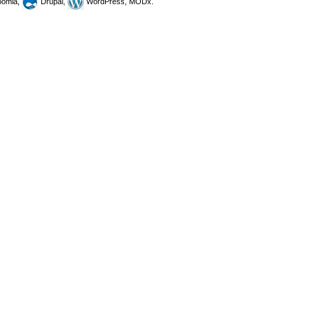
omla,
Drupal,
WordPress, MODx.