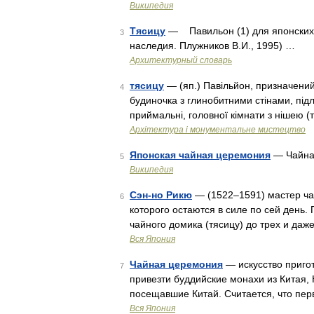
Википедия
Тясицу
— Павильон (1) для японских
3
наследия. Плужников В.И., 1995) …
Архитектурный словарь
тясицу
— (яп.) Павільйон, призначений
4
будиночка з глинобитними стінами, під
приймальні, головної кімнати з нішею 
Архітектура і монументальне мистецтво
Японская чайная церемония
— Чайна
5
Википедия
Сэн-но Рикю
— (1522–1591) мастер ча
6
которого остаются в силе по сей ден
чайного домика (тясицу) до трех и даж
Вся Япония
Чайная церемония
— искусство пригот
7
привезти буддийские монахи из Китая, 
посещавшие Китай. Считается, что пе
Вся Япония