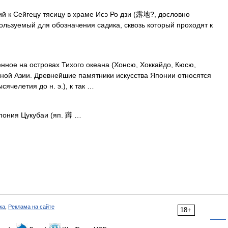
й к Сейгецу тясицу в храме Исэ Ро дзи (露地?, дословно
ользуемый для обозначения садика, сквозь который проходят к
е на островах Тихого океана (Хонсю, Хоккайдо, Кюсю,
очной Азии. Древнейшие памятники искусства Японии относятся
сячелетия до н. э.), к так …
пония Цукубаи (яп. 蹲 …
ка
,
Реклама на сайте
18+